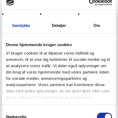
Relaterede cases
Herunder finder du andre af vores projekter i
Samtykke
Detaljer
Om
samme kategori.
Denne hjemmeside bruger cookies
Vi bruger cookies til at tilpasse vores indhold og
annoncer, til at vise dig funktioner til sociale medier og til
at analysere vores trafik. Vi deler også oplysninger om
din brug af vores hjemmeside med vores partnere inden
for sociale medier, annonceringspartnere og
analysepartnere. Vores partnere kan kombinere disse
data med andre oplysninger, du har givet dem, eller som
de har indsamlet fra din brug af deres tjenester.
Samtykkevalg
Nødvendig