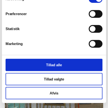
NYE ELEVVÆRELSER PÅ
Præferencer
SPORTEFTERSKOLEN AABYBRO
Statistik
Læs mere om vores arbejde på Sportefterskolen
Aabybro her.
Marketing
Tillad alle
Tillad valgte
Afvis