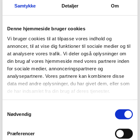
Vi opbevarer oplysninger i det tidsrum, som er
Samtykke
Detaljer
Om
tilladt i henhold til lovgivningen, og vi sletter dem,
når de ikke længere er nødvendige eller relevante.
Perioden afhænger af, hvilken karakter
Denne hjemmeside bruger cookies
oplysningen er og baggrunden for opbevaring.
Vi bruger cookies til at tilpasse vores indhold og
Det er derfor ikke muligt at give en generel
annoncer, til at vise dig funktioner til sociale medier og til
tidsramme for, hvornår informationer slettes.
at analysere vores trafik. Vi deler også oplysninger om
din brug af vores hjemmeside med vores partnere inden
for sociale medier, annonceringspartnere og
Videregivelse af oplysninger
analysepartnere. Vores partnere kan kombinere disse
data med andre oplysninger, du har givet dem, eller som
Data om din brug af websitet, hvilke annoncer du
de har indsamlet fra din brug af deres tjenester.
modtager og evt. klikker på, geografisk placering,
køn og alderssegment m.v. videregives til
Samtykkevalg
tredjeparter i det omfang oplysningerne er kendt,
Nødvendig
og såfremt vi benytter os af tredjeparter. Du kan
se hvilke tredjeparter, der er tale om, i afsnittet
Præferencer
om Cookies ovenfor. Oplysningerne bliver anvendt