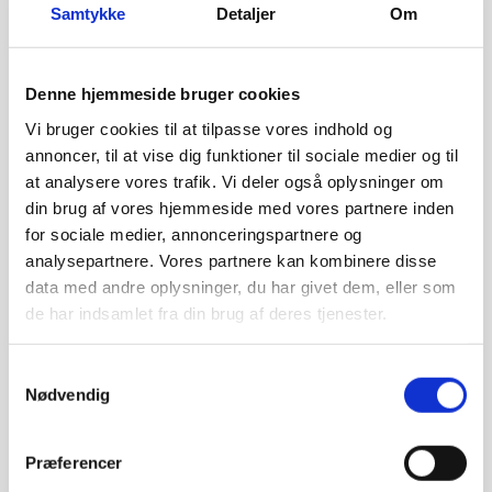
Samtykke
Detaljer
Om
Denne hjemmeside bruger cookies
Vi bruger cookies til at tilpasse vores indhold og
annoncer, til at vise dig funktioner til sociale medier og til
at analysere vores trafik. Vi deler også oplysninger om
din brug af vores hjemmeside med vores partnere inden
for sociale medier, annonceringspartnere og
analysepartnere. Vores partnere kan kombinere disse
data med andre oplysninger, du har givet dem, eller som
de har indsamlet fra din brug af deres tjenester.
SOLCELLEANLÆG PÅ 40 KW MED
MULIGHED FOR OPGRADERING
Samtykkevalg
Nødvendig
Her kan du læse mere om vores projekt for
AutoA.
Præferencer