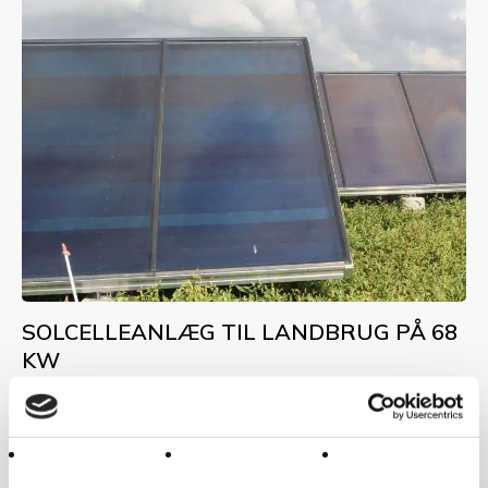
SOLCELLEANLÆG TIL LANDBRUG PÅ 68
KW
Læs mere om solcelleprojektet for Østergaard
Agro her.