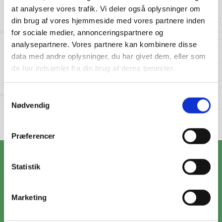
at analysere vores trafik. Vi deler også oplysninger om
din brug af vores hjemmeside med vores partnere inden
for sociale medier, annonceringspartnere og
INSTALLATION AF LADESTANDERE
analysepartnere. Vores partnere kan kombinere disse
data med andre oplysninger, du har givet dem, eller som
Læs mere om vores arbejde for CLEVER.
de har indsamlet fra din brug af deres tjenester.
Samtykkevalg
Nødvendig
Se alle cases
Præferencer
Vi står klar til at gribe din opgave
Statistik
Har du behovet, så har vi løsningen. Vi har bred
Marketing
erfaring og kompetencer til at hjælpe dig videre
med dit projekt – hvad enten det er privat eller