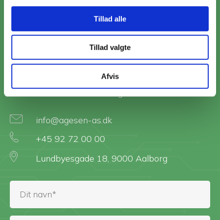
erhverv.
Tillad alle
Vi har stor erfaring med alt inden for el og VVS,
Tillad valgte
og ingen opgave er for stor eller lille, så du kan
trygt overlade din opgave til os.
Afvis
Vi ser frem til at høre fra dig.
info@agesen-as.dk
+45 92 72 00 00
Lundbyesgade 18, 9000 Aalborg