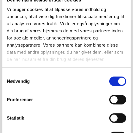
Vi bruger cookies til at tilpasse vores indhold og
annoncer, til at vise dig funktioner til sociale medier og til
at analysere vores trafik. Vi deler også oplysninger om
din brug af vores hjemmeside med vores partnere inden
Relaterede cases
for sociale medier, annonceringspartnere og
analysepartnere. Vores partnere kan kombinere disse
data med andre oplysninger, du har givet dem, eller som
Herunder finder du andre af vores projekter i
de har indsamlet fra din brug af deres tjenester.
samme kategori.
Samtykkevalg
Nødvendig
Præferencer
Statistik